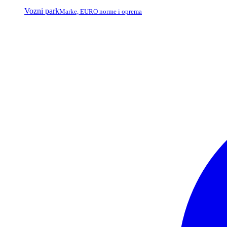
Vozni park
Marke, EURO norme i oprema