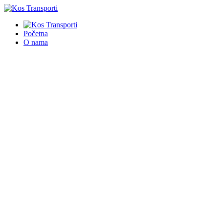
Početna
O nama